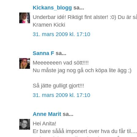
Kickans_blogg
sa...
Underbar idé! Riktigt fint alster! :0) Du är s
Kramen Kicki
31. mars 2009 kl. 17:10
Sanna F
sa...
Meeeeeeen vad sött!!!!
Nu måste jag nog gå och köpa lite ägg ;)
Så jätte gulligt gjort!!!
31. mars 2009 kl. 17:10
Anne Marit
sa...
Hei Anita!
Er bare sååå imponert over hva du får til...