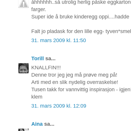
åhhhhhh..så utrolig herlig påske eggkartong
farger.
Super ide å bruke kinderegg oppi....hadde no
Falt jo pladask for den lille egg- tyven*smel
31. mars 2009 kl. 11:50
Torill
sa...
KNALLFIN!!!
Denne tror jeg jeg må prøve meg på!
Arti med en slik nydelig overraskelse!
Tusen takk for vannvittig inspirasjon - igjen
klem
31. mars 2009 kl. 12:09
Aina
sa...