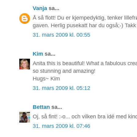
Vanja
sa...
Å så flott! Du er kjempedyktig, tenker lill
gaven. Herlig pusekatt har du også;-) Takk 
31. mars 2009 kl. 00:55
Kim
sa...
Anita this is beautiful! What a fabulous cre
so stunning and amazing!
Hugs~ Kim
31. mars 2009 kl. 05:12
Bettan
sa...
Oj, så fint! :-o... och vilken bra idé med ki
31. mars 2009 kl. 07:46