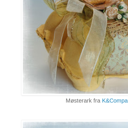
Møsterark fra
K&Compan