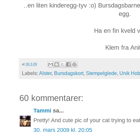
..en liten kinderegg-tyv :o) Bursdagsbarnet 
egg.
Ha en fin kveld v
Klem fra Ani
at
30.3.09
Labels:
Alster
,
Bursdagskort
,
Stempelglede
,
Unik Ho
60 kommentarer:
Tammi
sa...
Pretty! And cute pic of your cat trying to e
30. mars 2009 kl. 20:05