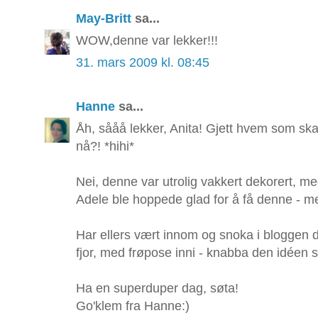
May-Britt
sa...
WOW,denne var lekker!!!
31. mars 2009 kl. 08:45
Hanne
sa...
Åh, sååå lekker, Anita! Gjett hvem som sk
nå?! *hihi*
Nei, denne var utrolig vakkert dekorert, med
Adele ble hoppede glad for å få denne - med
Har ellers vært innom og snoka i bloggen din
fjor, med frøpose inni - knabba den idéen s
Ha en superduper dag, søta!
Go'klem fra Hanne:)