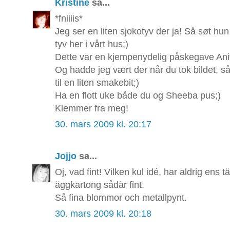
Kristine
sa...
*fniiiis*
Jeg ser en liten sjokotyv der ja! Så søt h
tyv her i vårt hus;)
Dette var en kjempenydelig påskegave Ani
Og hadde jeg vært der når du tok bildet, s
til en liten smakebit;)
Ha en flott uke både du og Sheeba pus;)
Klemmer fra meg!
30. mars 2009 kl. 20:17
Jojjo
sa...
Oj, vad fint! Vilken kul idé, har aldrig ens
äggkartong sådär fint.
Så fina blommor och metallpynt.
30. mars 2009 kl. 20:18