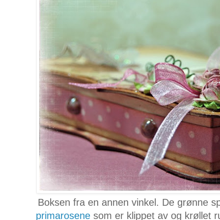
Boksen fra en annen vinkel. De grønne spira
primarosene
som er klippet av og krøllet ru