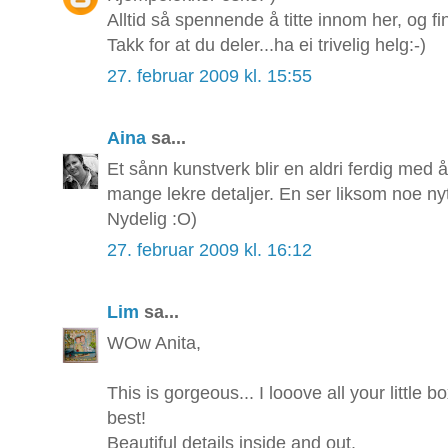
Alltid så spennende å titte innom her, og fi
Takk for at du deler...ha ei trivelig helg:-)
27. februar 2009 kl. 15:55
Aina
sa...
Et sånn kunstverk blir en aldri ferdig med å 
mange lekre detaljer. En ser liksom noe nyt
Nydelig :O)
27. februar 2009 kl. 16:12
Lim
sa...
WOw Anita,
This is gorgeous... I looove all your little 
best!
Beautiful details inside and out.