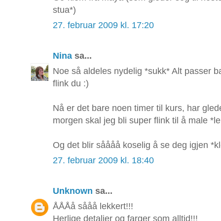
stua*)
27. februar 2009 kl. 17:20
Nina
sa...
Noe så aldeles nydelig *sukk* Alt passer b
flink du :)
Nå er det bare noen timer til kurs, har gl
morgen skal jeg bli super flink til å male *le
Og det blir såååå koselig å se deg igjen *k
27. februar 2009 kl. 18:40
Unknown
sa...
ÅÅÅå sååå lekkert!!!
Herlige detaljer og farger som alltid!!!